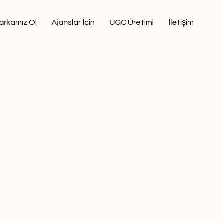
arkamız Ol
Ajanslar İçin
UGC Üretimi
İletişim