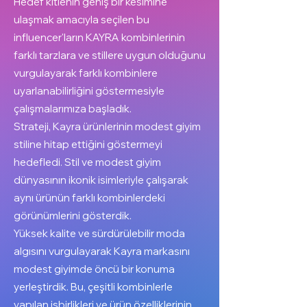
Hedef kitlenin geniş bir kesimine
ulaşmak amacıyla seçilen bu
influencer'ların KAYRA kombinlerinin
farklı tarzlara ve stillere uygun olduğunu
vurgulayarak farklı kombinlere
uyarlanabilirliğini göstermesiyle
çalışmalarımıza başladık.
Strateji, Kayra ürünlerinin modest giyim
stiline hitap ettiğini göstermeyi
hedefledi. Stil ve modest giyim
dünyasının ikonik isimleriyle çalışarak
aynı ürünün farklı kombinlerdeki
görünümlerini gösterdik.
Yüksek kalite ve sürdürülebilir moda
algısını vurgulayarak Kayra markasını
modest giyimde öncü bir konuma
yerleştirdik. Bu, çeşitli kombinlerle
yapılan işbirlikleri ve ürün özelliklerinin