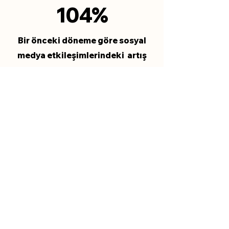
104%
Bir önceki döneme göre sosyal
medya etkileşimlerindeki artış
241%
Bir önceki döneme göre website
tıklamalarındaki artış