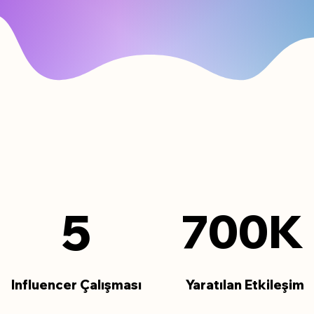
5
700K
Influencer Çalışması
Yaratılan Etkileşim