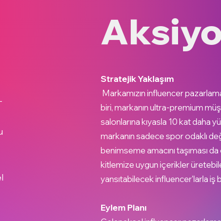
Aksiy
Stratejik Yaklaşım
Markamızın influencer pazarlama 
-
biri, markanın ultra-premium müş
salonlarına kıyasla 10 kat daha yü
u
markanın sadece spor odaklı değil
benimseme amacını taşıması da ö
kitlemize uygun içerikler üretebi
l
yansıtabilecek influencer'larla iş 
Eylem Planı