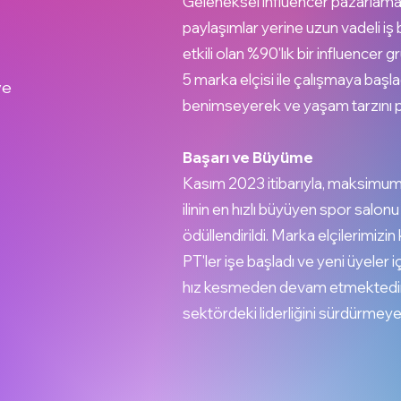
Geleneksel influencer pazarlama st
paylaşımlar yerine uzun vadeli iş b
etkili olan %90'lık bir influencer 
5 marka elçisi ile çalışmaya başla
ve
benimseyerek ve yaşam tarzını pa
Başarı ve Büyüme
Kasım 2023 itibarıyla, maksimum
ilinin en hızlı büyüyen spor salo
ödüllendirildi. Marka elçilerimizin k
PT'ler işe başladı ve yeni üyeler 
hız kesmeden devam etmektedir,
sektördeki liderliğini sürdürmeye 