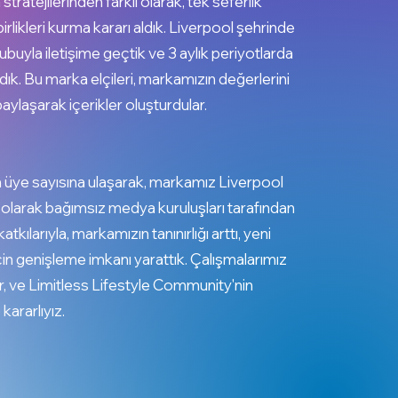
ratejilerinden farklı olarak, tek seferlik
irlikleri kurma kararı aldık. Liverpool şehrinde
grubuyla iletişime geçtik ve 3 aylık periyotlarda
dık. Bu marka elçileri, markamızın değerlerini
ylaşarak içerikler oluşturdular.
 üye sayısına ulaşarak, markamız Liverpool
nu olarak bağımsız medya kuruluşları tarafından
atkılarıyla, markamızın tanınırlığı arttı, yeni
için genişleme imkanı yarattık. Çalışmalarımız
 ve Limitless Lifestyle Community'nin
kararlıyız.