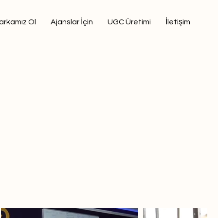
arkamız Ol
Ajanslar İçin
UGC Üretimi
İletişim