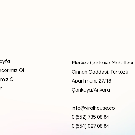
ayfa
Merkez Çankaya Mahallesi,
ncerımız Ol
Cinnah Caddesi, Türközü
mız Ol
Apartmanı, 27/13
im
Çankaya/Ankara
info@viralhouse.co
0 (552) 735 08 84
0 (554) 027 08 84