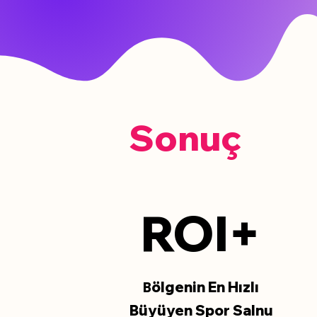
Sonuç
ROI+
ölgenin En Hızlı
B
Büyüyen Spor Salnu