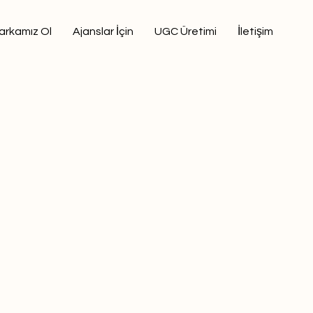
arkamız Ol
Ajanslar İçin
UGC Üretimi
İletişim