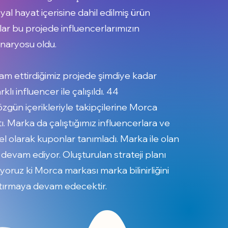
yal hayat içerisine dahil edilmiş ürün
lar bu projede influencerlarımızın
naryosu oldu.
am ettirdiğimiz projede şimdiye kadar
lı influencer ile çalışıldı. 44
özgün içerikleriyle takipçilerine Morca
ı. Marka da çalıştığımız influencerlara ve
el olarak kuponlar tanımladı. Marka ile olan
la devam ediyor. Oluşturulan strateji planı
yoruz ki Morca markası marka bilinirliğini
artırmaya devam edecektir.