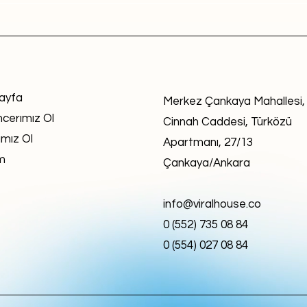
ayfa
Merkez Çankaya Mahallesi,
ncerımız Ol
Cinnah Caddesi, Türközü
mız Ol
Apartmanı, 27/13
im
Çankaya/Ankara
info@viralhouse.co
0 (552) 735 08 84
0 (554) 027 08 84