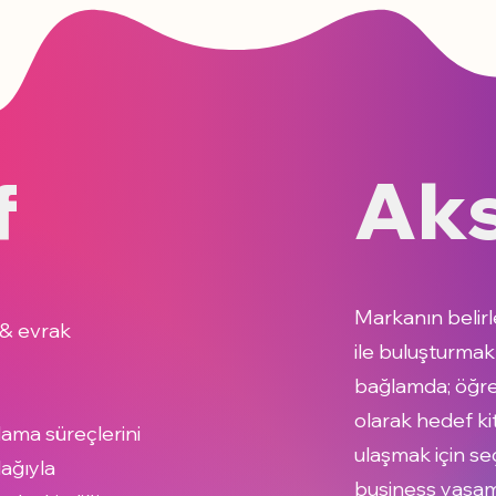
Aks
f
Markanın belirle
 & evrak
ile buluşturmak 
bağlamda; öğrenc
olarak hedef ki
lama süreçlerini
ulaşmak için se
dağıyla
business yaşamd