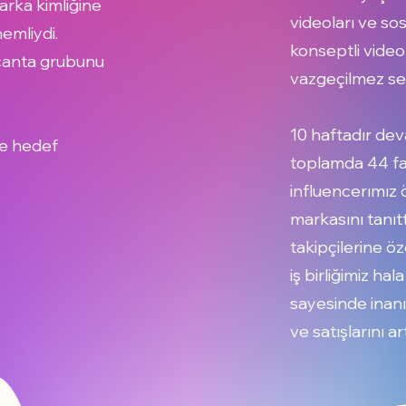
marka kimliğine
videoları ve sos
emliydi.
konseptli video
 çanta grubunu
vazgeçilmez se
10 haftadır dev
ve hedef
toplamda 44 fark
influencerımız 
markasını tanıtt
takipçilerine öz
iş birliğimiz ha
sayesinde inanı
ve satışlarını 