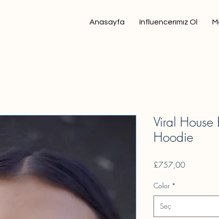
Anasayfa
Influencerımız Ol
M
Viral House
Hoodie
Fiyat
£757,00
Color
*
Seç