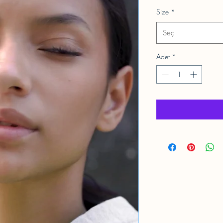
Size
*
Seç
Adet
*