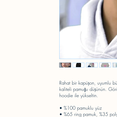
Rahat bir kapüşon, uyumlu büz
kaliteli pamuğu düşünün. Gö
hoodie ile yükseltin.
• %100 pamuklu yüz
• %65 ring pamuk, %35 poly