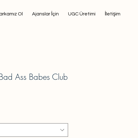
arkamız Ol
Ajanslar İçin
UGC Üretimi
İletişim
 Bad Ass Babes Club