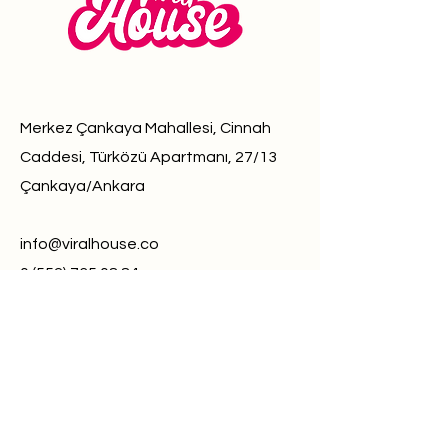
Merkez Çankaya Mahallesi, Cinnah
Caddesi, Türközü Apartmanı, 27/13
Çankaya/Ankara
info@viralhouse.co
0 (552) 735 08 84
0 (554) 027 08 84
Türkiye’nin tek Gen Z hedef kitle odaklı
Influencer Pazarlama Ajansı